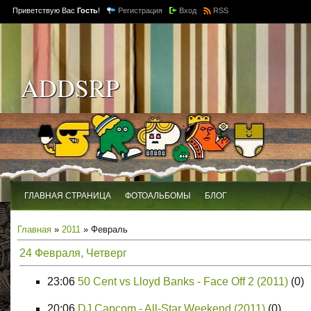
Приветствую Вас
Гость
!
Регистрация
Вход
RSS
ADDSRP
ГЛАВНАЯ СТРАНИЦА
ФОТОАЛЬБОМЫ
БЛОГ
Главная
»
2011
»
Февраль
24 Февраля, Четверг
23:06
50 Cent vs Lloyd Banks - Face Off 2 (2011)
(0)
20:06
DJ Capcom - All-Star Weekend (2011)
(0)