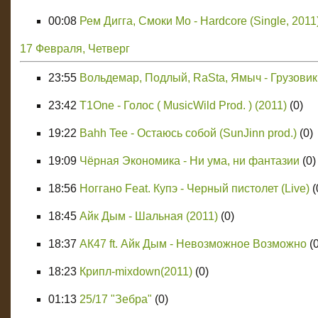
00:08
Рем Дигга, Смоки Мо - Hardcore (Single, 2011
17 Февраля, Четверг
23:55
Вольдемар, Подлый, RaSta, Ямыч - Грузовик
23:42
T1One - Голос ( MusicWild Prod. ) (2011)
(0)
19:22
Bahh Tee - Остаюсь собой (SunJinn prod.)
(0)
19:09
Чёрная Экономика - Ни ума, ни фантазии
(0)
18:56
Ноггано Feat. Купэ - Черный пистолет (Live)
(
18:45
Айк Дым - Шальная (2011)
(0)
18:37
АК47 ft. Айк Дым - Невозможное Возможно
(
18:23
Крипл-mixdown(2011)
(0)
01:13
25/17 "Зебра"
(0)