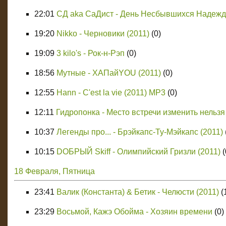
22:01
СД aka СаДист - День Несбывшихся Надежд
19:20
Nikko - Черновики (2011)
(0)
19:09
3 kilo's - Рок-н-Рэп
(0)
18:56
Мутные - ХАПайYOU (2011)
(0)
12:55
Hann - C'est la vie (2011) MP3
(0)
12:11
Гидропонка - Место встречи изменить нельзя 
10:37
Легенды про... - Брэйкапс-Ту-Мэйкапс (2011)
10:15
DОБРЫЙ Skiff - Олимпийский Гризли (2011)
(
18 Февраля, Пятница
23:41
Валик (Константа) & Бетик - Челюсти (2011)
(
23:29
Восьмой, Кажэ Обойма - Хозяин времени
(0)