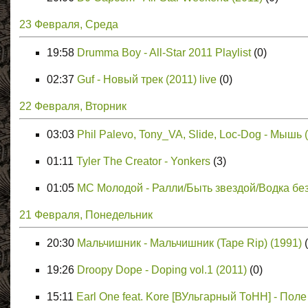
23 Февраля, Среда
19:58
Drumma Boy - All-Star 2011 Playlist
(0)
02:37
Guf - Новый трек (2011) live
(0)
22 Февраля, Вторник
03:03
Phil Palevo, Tony_VA, Slide, Loc-Dog - Мышь (G
01:11
Tyler The Creator - Yonkers
(3)
01:05
МС Молодой - Ралли/Быть звездой/Водка без
21 Февраля, Понедельник
20:30
Мальчишник - Мальчишник (Tape Rip) (1991)
19:26
Droopy Dope - Doping vol.1 (2011)
(0)
15:11
Earl One feat. Kore [ВУльгарный ТоНН] - Поле