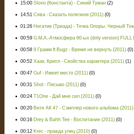
15:00
Slovo (Константа) - Синий Туман
(2)
14:51
Сява - Сказать полезное (2011)
(0)
01:26
Нигатив (Триада) - Точка Опоры. Черный Том
00:59
G.M.A.-Атмосфера 90-ых (dirty version) FUL
00:58
9 Грамм ft Bugz - Время не вернуть (2011)
(0)
00:52
Хаак, Крипл - Свойства характера (2011)
(1)
00:47
Guf - Имеет место (2011)
(0)
00:31
Shot - Письмо (2011)
(0)
00:24
T1One - Дай мне сил (2011)
(0)
00:20
Витя АК 47 - Сэмплер нового альбома (2011)
00:16
Drey & Bahh Tee - Воспитание (2011)
(0)
00:12
Krec - правда улиц (2010)
(0)