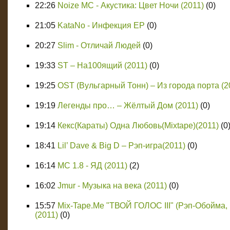
22:26
Noize MC - Акустика: Цвет Ночи (2011)
(0)
21:05
KataNo - Инфекция EP
(0)
20:27
Slim - Отличай Людей
(0)
19:33
ST – На100ящий (2011)
(0)
19:25
OST (Вульгарный Тонн) – Из города порта (2
19:19
Легенды про… – Жёлтый Дом (2011)
(0)
19:14
Кекс(Караты) Одна Любовь(Mixtape)(2011)
(0
18:41
Lil’ Dave & Big D – Рэп-игра(2011)
(0)
16:14
МС 1.8 - ЯД (2011)
(2)
16:02
Jmur - Музыка на века (2011)
(0)
15:57
Mix-Tape.Me "ТВОЙ ГОЛОС III" (Рэп-Обойма, 
(2011)
(0)