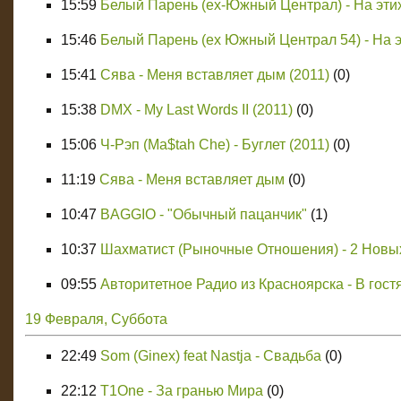
15:59
Белый Парень (ex-Южный Централ) - На этих
15:46
Белый Парень (ex Южный Централ 54) - На э
15:41
Сява - Меня вставляет дым (2011)
(0)
15:38
DMX - My Last Words II (2011)
(0)
15:06
Ч-Рэп (Ma$tah Che) - Буглет (2011)
(0)
11:19
Сява - Меня вставляет дым
(0)
10:47
BAGGIO - "Обычный пацанчик"
(1)
10:37
Шахматист (Рыночные Отношения) - 2 Новых
09:55
Авторитетное Радио из Красноярска - В гос
19 Февраля, Суббота
22:49
Som (Ginex) feat Nastja - Свадьба
(0)
22:12
T1One - За гранью Мира
(0)