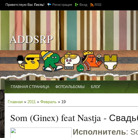
Приветствую Вас
Гость
!
Регистрация
Вход
RSS
ADDSRP
ГЛАВНАЯ СТРАНИЦА
ФОТОАЛЬБОМЫ
БЛОГ
Главная
»
2011
»
Февраль
»
19
Som (Ginex) feat Nastja - Свад
Исполнитель
: S