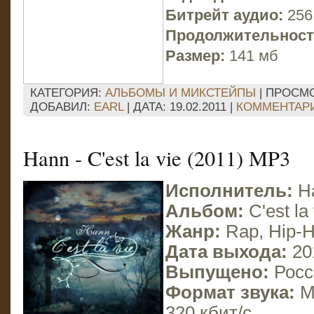
Битрейт аудио:
256
Продолжительност
Размер:
141 мб
КАТЕГОРИЯ:
АЛЬБОМЫ И МИКСТЕЙПЫ
| ПРОСМО
ДОБАВИЛ:
EARL
| ДАТА:
19.02.2011
|
КОММЕНТАРИ
Hann - C'est la vie (2011) MP3
Исполнитель:
H
Альбом:
C'est la 
Жанр:
Rap, Hip-
Дата выхода:
20
Выпущено:
Росс
Формат звука:
MP
320 кбит/с