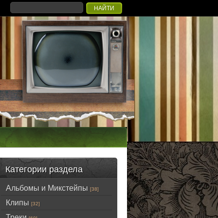
Категории раздела
Альбомы и Микстейпы
[38]
Клипы
[32]
Треки