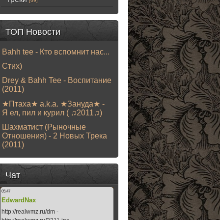
[69]
ТОП Новости
Bahh tee - Кто вспомнит нас...
Стих)
Drey & Bahh Tee - Воспитание
(2011)
★Птаха★ a.k.a. ★Зануда★ -
Я ел, пил и курил ( ♫2011♫)
Шахматист (Рыночные
Отношения) - 2 Новых Трека
(2011)
Чат