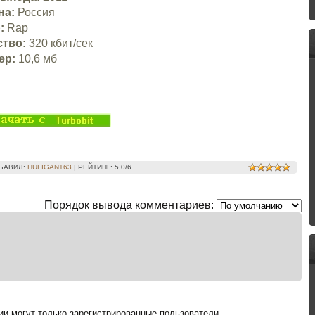
на:
Россия
:
Rap
ство:
320 кбит/сек
ер:
10,6 мб
БАВИЛ
:
HULIGAN163
|
РЕЙТИНГ
:
5.0
/
6
Порядок вывода комментариев:
и могут только зарегистрированные пользователи.