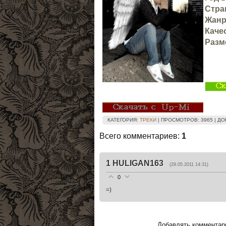
Стра
Жанр
Каче
Разм
КАТЕГОРИЯ
:
ТРЕКИ
|
ПРОСМОТРОВ
: 3965 |
ДО
Всего комментариев
:
1
1
HULIGAN163
(29.05.2011 14:31)
0
=)
Добавлять комментари