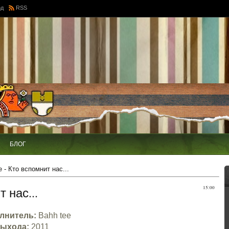
од
RSS
БЛОГ
 - Кто вспомнит нас...
т нас...
15:00
лнитель:
Bahh tee
выхода:
2011