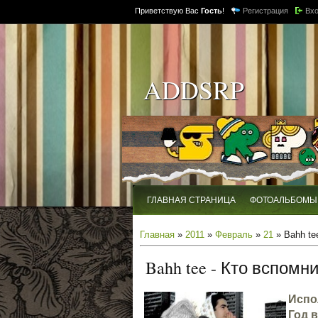
Приветствую Вас
Гость
!
Регистрация
Вх
ADDSRP
ГЛАВНАЯ СТРАНИЦА
ФОТОАЛЬБОМЫ
Главная
»
2011
»
Февраль
»
21
» Bahh tee
Bahh tee - Кто вспомни
Испо
Год 