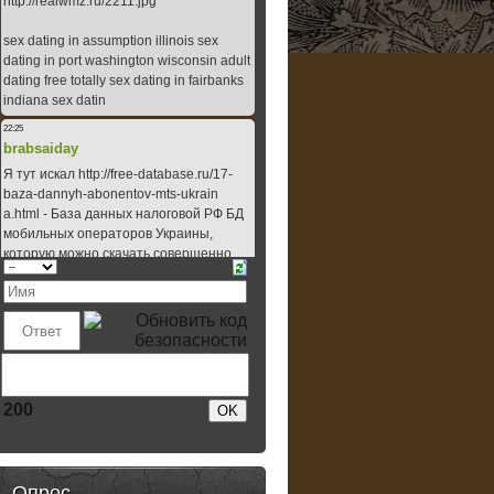
200
Опрос