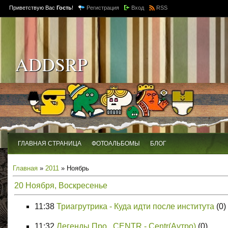
Приветствую Вас
Гость
!
Регистрация
Вход
RSS
ADDSRP
ГЛАВНАЯ СТРАНИЦА
ФОТОАЛЬБОМЫ
БЛОГ
Главная
»
2011
»
Ноябрь
20 Ноября, Воскресенье
11:38
Триагрутрика - Куда идти после института
(0)
11:32
Легенды Про...CENTR - Centr(Аутро)
(0)