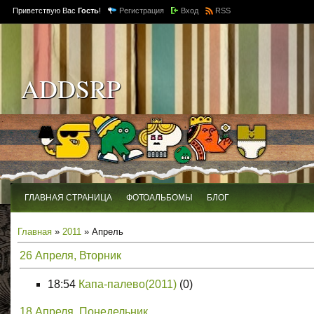
Приветствую Вас
Гость
!
Регистрация
Вход
RSS
ADDSRP
ГЛАВНАЯ СТРАНИЦА
ФОТОАЛЬБОМЫ
БЛОГ
Главная
»
2011
»
Апрель
26 Апреля, Вторник
18:54
Капа-палево(2011)
(0)
18 Апреля, Понедельник