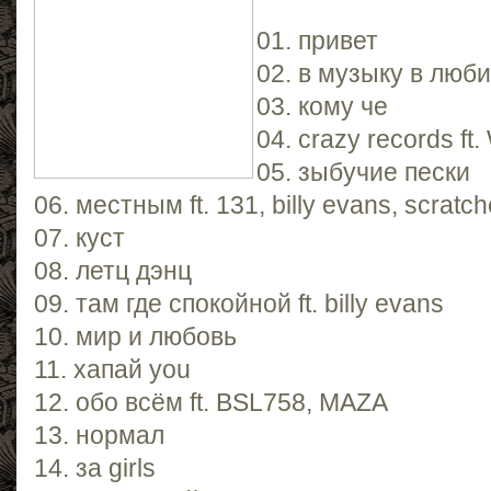
01. привет
02. в музыку в люби
03. кому че
04. crazy records f
05. зыбучие пески
06. местным ft. 131, billy evans, scratc
07. куст
08. летц дэнц
09. там где спокойной ft. billy evans
10. мир и любовь
11. хапай you
12. обо всём ft. BSL758, MAZA
13. нормал
14. за girls