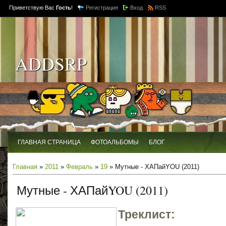
Приветствую Вас
Гость
!
Регистрация
Вход
RSS
ADDSRP
ГЛАВНАЯ СТРАНИЦА
ФОТОАЛЬБОМЫ
БЛОГ
Главная
»
2011
»
Февраль
»
19
» Мутные - ХАПайYOU (2011)
Мутные - ХАПайYOU (2011)
Треклист: