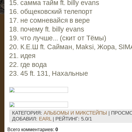
15. самма тайм ft. billy evans
16. общековский телепорт
17. не сомневайся в вере
18. почему ft. billy evans
19. что лучше... (скит от Тёмы)
20. К.Е.Ш ft. Сайман, Maksi, Жора, SI
21. идея
22. где вода
23. 45 ft. 131, Нахальные
КАТЕГОРИЯ
:
АЛЬБОМЫ И МИКСТЕЙПЫ
|
ПРОСМ
ДОБАВИЛ
:
EARL
|
РЕЙТИНГ
:
5.0
/
1
Всего комментариев
:
0