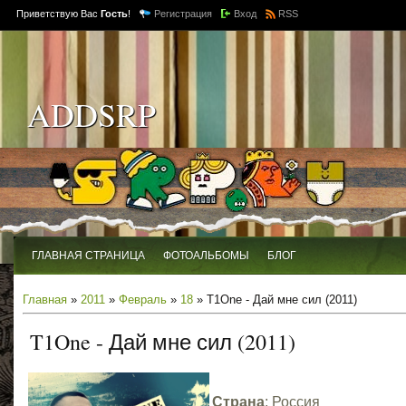
Приветствую Вас
Гость
!
Регистрация
Вход
RSS
ADDSRP
ГЛАВНАЯ СТРАНИЦА
ФОТОАЛЬБОМЫ
БЛОГ
Главная
»
2011
»
Февраль
»
18
» T1One - Дай мне сил (2011)
T1One - Дай мне сил (2011)
Страна
: Россия