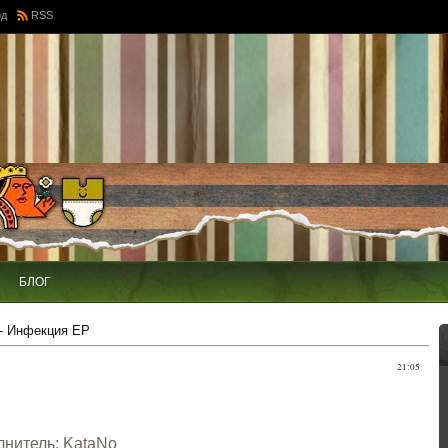
од
RSS
БЛОГ
- Инфекция EP
21:05
нитель: KataNo