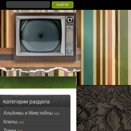
Категории раздела
Альбомы и Микстейпы
[38]
Клипы
[32]
Треки