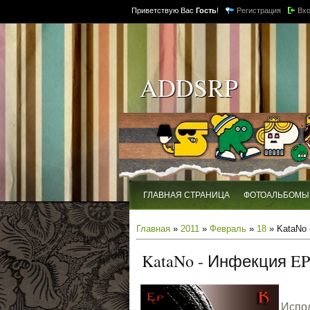
Приветствую Вас
Гость
!
Регистрация
Вх
ADDSRP
ГЛАВНАЯ СТРАНИЦА
ФОТОАЛЬБОМЫ
Главная
»
2011
»
Февраль
»
18
» KataNo 
KataNo - Инфекция EP
Испол