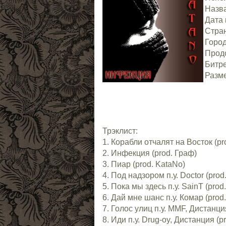
Назв
Дата 
Стран
Город
Продо
Битре
Разме
Трэклист:
1. Корабли отчалят на Восток (pr
2. Инфекция (prod. Граф)
3. Пиар (prod. KataNo)
4. Под надзором п.у. Doctor (prod
5. Пока мы здесь п.у. SainT (prod
6. Дай мне шанс п.у. Комар (prod
7. Голос улиц п.у. MMF, Дистанци
8. Иди п.у. Drug-oy, Дистанция (