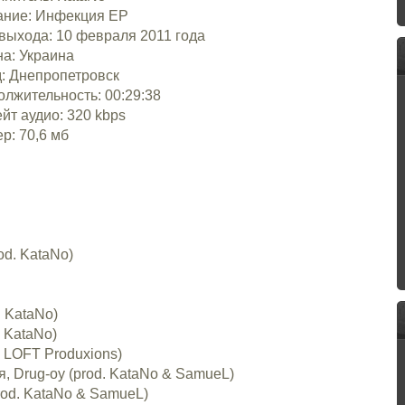
ание: Инфекция EP
выхода: 10 февраля 2011 года
а: Украина
: Днепропетровск
лжительность: 00:29:38
йт аудио: 320 kbps
р: 70,6 мб
od. KataNo)
. KataNo)
. KataNo)
. LOFT Produxions)
я, Drug-oy (prod. KataNo & SamueL)
prod. KataNo & SamueL)