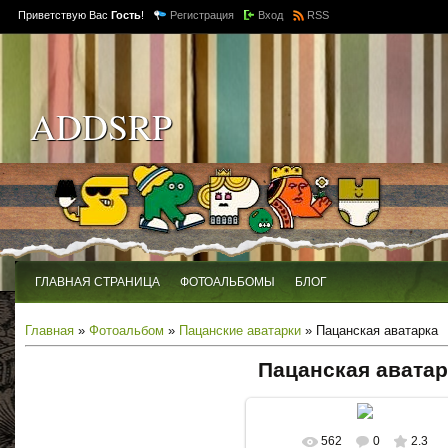
Приветствую Вас
Гость
!
Регистрация
Вход
RSS
ADDSRP
ГЛАВНАЯ СТРАНИЦА
ФОТОАЛЬБОМЫ
БЛОГ
Главная
»
Фотоальбом
»
Пацанские аватарки
» Пацанская аватарка
Пацанская аватар
562
0
2.3