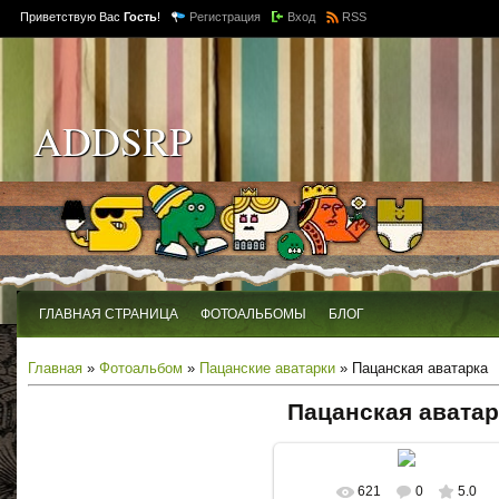
Приветствую Вас
Гость
!
Регистрация
Вход
RSS
ADDSRP
ГЛАВНАЯ СТРАНИЦА
ФОТОАЛЬБОМЫ
БЛОГ
Главная
»
Фотоальбом
»
Пацанские аватарки
» Пацанская аватарка
Пацанская аватар
621
0
5.0