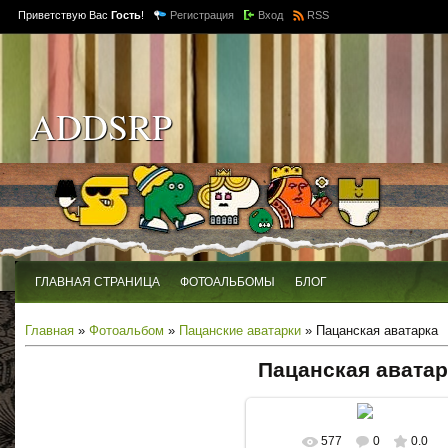
Приветствую Вас
Гость
!
Регистрация
Вход
RSS
ADDSRP
ГЛАВНАЯ СТРАНИЦА
ФОТОАЛЬБОМЫ
БЛОГ
Главная
»
Фотоальбом
»
Пацанские аватарки
» Пацанская аватарка
Пацанская аватар
577
0
0.0