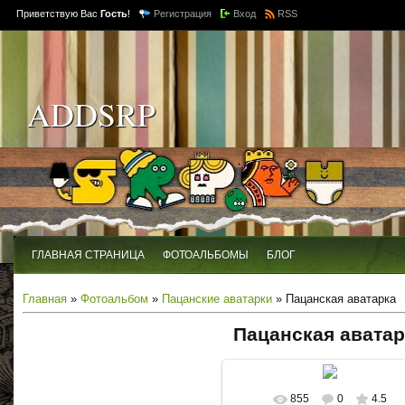
Приветствую Вас
Гость
!
Регистрация
Вход
RSS
ADDSRP
ГЛАВНАЯ СТРАНИЦА
ФОТОАЛЬБОМЫ
БЛОГ
Главная
»
Фотоальбом
»
Пацанские аватарки
» Пацанская аватарка
Пацанская аватар
855
0
4.5