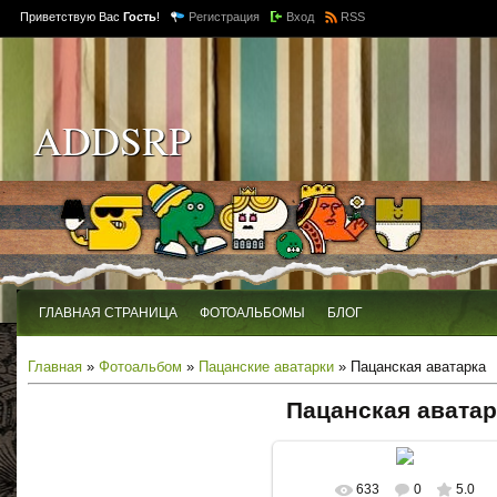
Приветствую Вас
Гость
!
Регистрация
Вход
RSS
ADDSRP
ГЛАВНАЯ СТРАНИЦА
ФОТОАЛЬБОМЫ
БЛОГ
Главная
»
Фотоальбом
»
Пацанские аватарки
» Пацанская аватарка
Пацанская аватар
633
0
5.0
В реальном размере
200x