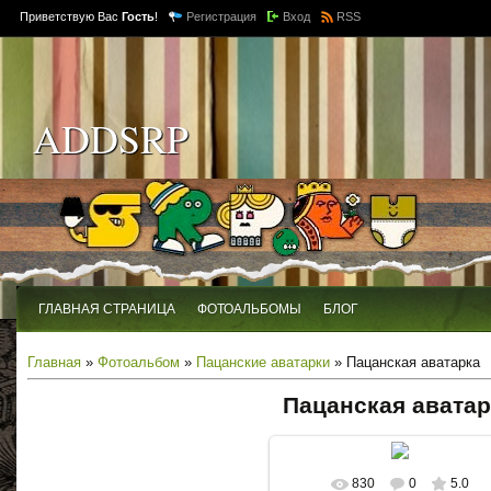
Приветствую Вас
Гость
!
Регистрация
Вход
RSS
ADDSRP
ГЛАВНАЯ СТРАНИЦА
ФОТОАЛЬБОМЫ
БЛОГ
Главная
»
Фотоальбом
»
Пацанские аватарки
» Пацанская аватарка
Пацанская аватар
830
0
5.0