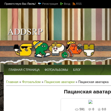
Приветствую Вас
Гость
!
Регистрация
Вход
RSS
ADDSRP
ГЛАВНАЯ СТРАНИЦА
ФОТОАЛЬБОМЫ
БЛОГ
Главная
»
Фотоальбом
»
Пацанские аватарки
» Пацанская аватарка
Пацанская аватар
591
0
0.0