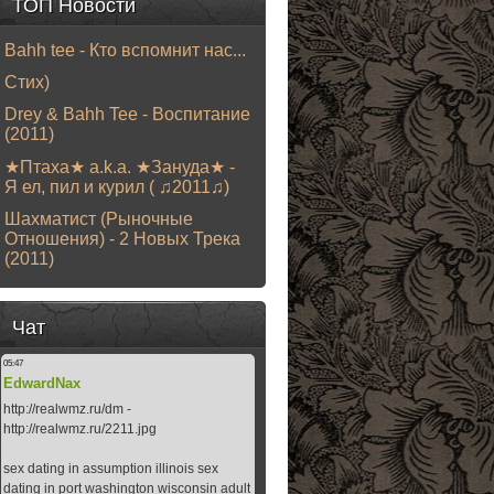
ТОП Новости
Bahh tee - Кто вспомнит нас...
Стих)
Drey & Bahh Tee - Воспитание
(2011)
★Птаха★ a.k.a. ★Зануда★ -
Я ел, пил и курил ( ♫2011♫)
Шахматист (Рыночные
Отношения) - 2 Новых Трека
(2011)
Чат