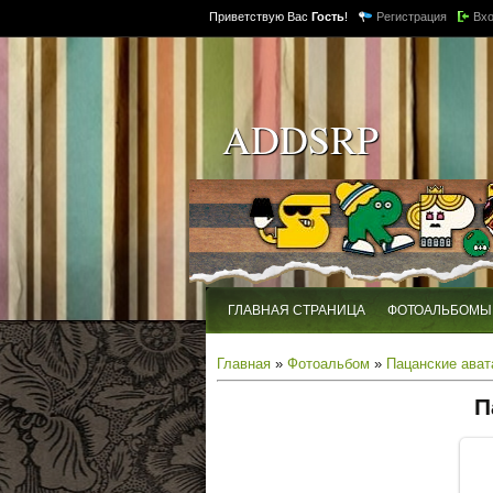
Приветствую Вас
Гость
!
Регистрация
Вх
ADDSRP
ГЛАВНАЯ СТРАНИЦА
ФОТОАЛЬБОМЫ
Главная
»
Фотоальбом
»
Пацанские ават
П