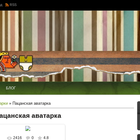
од
RSS
БЛОГ
арки
» Пацанская аватарка
ацанская аватарка
2416
0
4.8