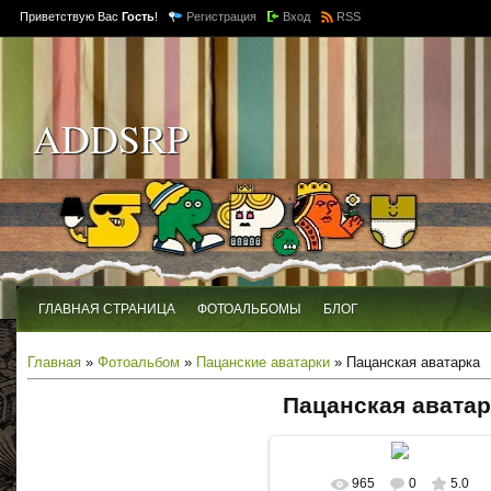
Приветствую Вас
Гость
!
Регистрация
Вход
RSS
ADDSRP
ГЛАВНАЯ СТРАНИЦА
ФОТОАЛЬБОМЫ
БЛОГ
Главная
»
Фотоальбом
»
Пацанские аватарки
» Пацанская аватарка
Пацанская аватар
965
0
5.0