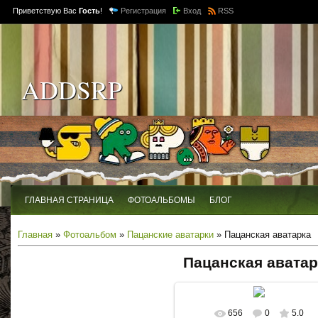
Приветствую Вас
Гость
!
Регистрация
Вход
RSS
ADDSRP
ГЛАВНАЯ СТРАНИЦА
ФОТОАЛЬБОМЫ
БЛОГ
Главная
»
Фотоальбом
»
Пацанские аватарки
» Пацанская аватарка
Пацанская аватар
656
0
5.0
В реальном размере
340x