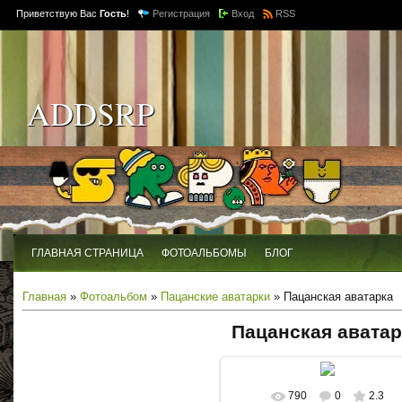
Приветствую Вас
Гость
!
Регистрация
Вход
RSS
ADDSRP
ГЛАВНАЯ СТРАНИЦА
ФОТОАЛЬБОМЫ
БЛОГ
Главная
»
Фотоальбом
»
Пацанские аватарки
» Пацанская аватарка
Пацанская аватар
790
0
2.3