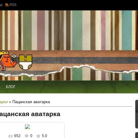
од
RSS
БЛОГ
арки
» Пацанская аватарка
ацанская аватарка
652
0
5.0
В реальном размере
226x591
/