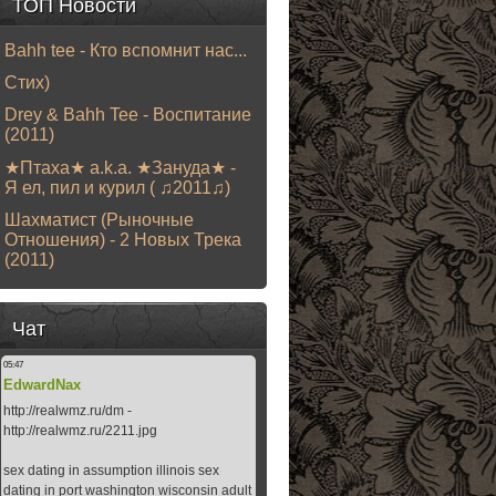
ТОП Новости
Bahh tee - Кто вспомнит нас...
Стих)
Drey & Bahh Tee - Воспитание
(2011)
★Птаха★ a.k.a. ★Зануда★ -
Я ел, пил и курил ( ♫2011♫)
Шахматист (Рыночные
Отношения) - 2 Новых Трека
(2011)
Чат