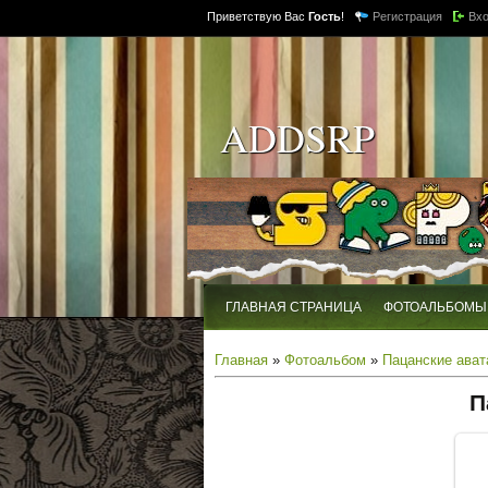
Приветствую Вас
Гость
!
Регистрация
Вх
ADDSRP
ГЛАВНАЯ СТРАНИЦА
ФОТОАЛЬБОМЫ
Главная
»
Фотоальбом
»
Пацанские ават
П