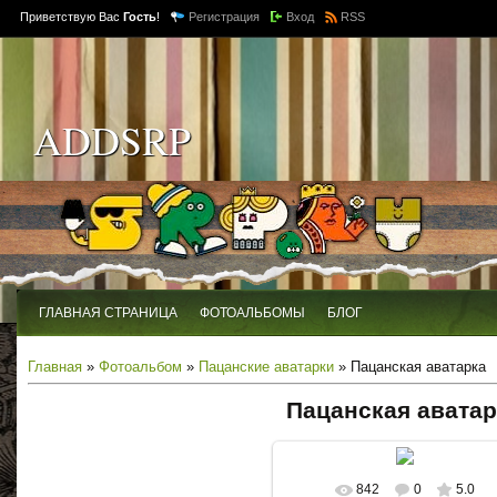
Приветствую Вас
Гость
!
Регистрация
Вход
RSS
ADDSRP
ГЛАВНАЯ СТРАНИЦА
ФОТОАЛЬБОМЫ
БЛОГ
Главная
»
Фотоальбом
»
Пацанские аватарки
» Пацанская аватарка
Пацанская аватар
842
0
5.0