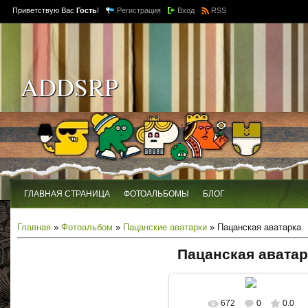
Приветствую Вас
Гость
!
Регистрация
Вход
RSS
ADDSRP
ГЛАВНАЯ СТРАНИЦА
ФОТОАЛЬБОМЫ
БЛОГ
Главная
»
Фотоальбом
»
Пацанские аватарки
» Пацанская аватарка
Пацанская аватар
672
0
0.0