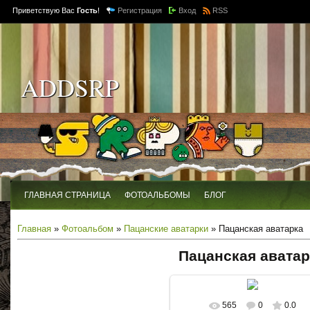
Приветствую Вас
Гость
!
Регистрация
Вход
RSS
ADDSRP
ГЛАВНАЯ СТРАНИЦА
ФОТОАЛЬБОМЫ
БЛОГ
Главная
»
Фотоальбом
»
Пацанские аватарки
» Пацанская аватарка
Пацанская аватар
565
0
0.0