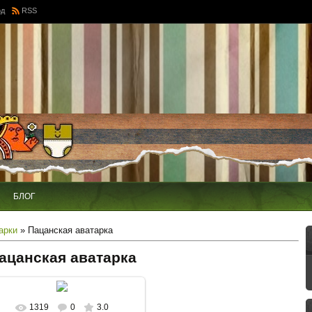
од
RSS
БЛОГ
арки
» Пацанская аватарка
ацанская аватарка
1319
0
3.0