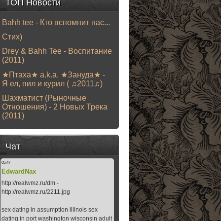
ТОП Новости
Bahh tee - Кто вспомнит нас...
Стих)
Drey & Bahh Tee - Воспитание
(2011)
★Птаха★ a.k.a. ★Зануда★ -
Я ел, пил и курил ( ♫2011♫)
Шахматист (Рыночные
Отношения) - 2 Новых Трека
(2011)
Чат