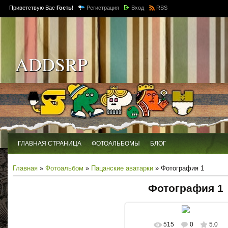
Приветствую Вас
Гость
!
Регистрация
Вход
RSS
ADDSRP
ГЛАВНАЯ СТРАНИЦА
ФОТОАЛЬБОМЫ
БЛОГ
Главная
»
Фотоальбом
»
Пацанские аватарки
» Фотография 1
Фотография 1
515
0
5.0