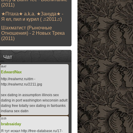
(2011)
★Птаха★ a.k.a. ★Зануда★ -
Я ел, пил и курил ( ♫2011♫)
Шахматист (Рыночные
Отношения) - 2 Новых Трека
(2011)
Чат