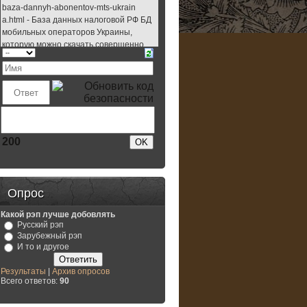
200
Опрос
Какой рэп лучше добовлять
Русский рэп
Зарубежный рэп
И то и другое
Результаты
|
Архив опросов
Всего ответов:
90