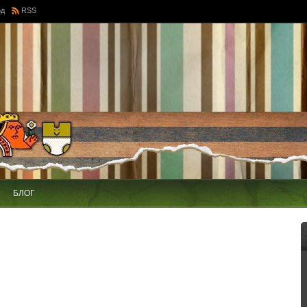
од
RSS
БЛОГ